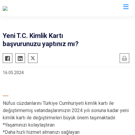
Trabzon
Yeni T.C. Kimlik Kartı
başvurunuzu yaptınız mı?
Akçaabat
Köprübaşı
Araklı
Maçka
Arsin
Of
16.05.2024
Beşikdüzü
Şalpazarı
Çarşıbaşı
Sürmene
Çaykara
Tonya
Nüfus cüzdanlarını Türkiye Cumhuriyeti kimlik kartı ile
Dernekpazarı
Vakfıkebir
değiştirmemiş vatandaşlarımızın 2024 yılı sonuna kadar yeni
Düzköy
Yomra
kimlik kartı ile değiştirmeleri büyük önem taşımaktadır.
Hayrat
Ortahisar
*Yaşamınızı kolaylaştıran
*Daha hızlı hizmet almanızı sağlayan