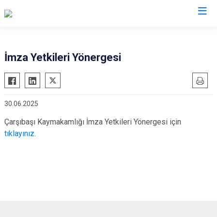
Trabzon
İmza Yetkileri Yönergesi
Akçaabat
Köprübaşı
Araklı
Maçka
30.06.2025
Arsin
Of
Beşikdüzü
Şalpazarı
Çarşıbaşı Kaymakamlığı İmza Yetkileri Yönergesi için
tıklayınız.
Çarşıbaşı
Sürmene
Çaykara
Tonya
Dernekpazarı
Vakfıkebir
Düzköy
Yomra
Hayrat
Ortahisar