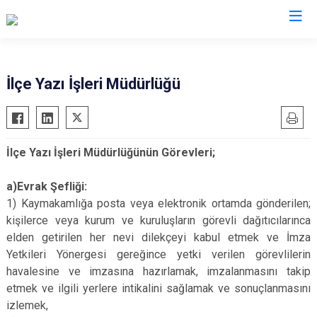
Trabzon
İlçe Yazı İşleri Müdürlüğü
Akçaabat
Köprübaşı
Araklı
Maçka
İlçe Yazı İşleri Müdürlüğünün Görevleri;
Arsin
Of
Beşikdüzü
Şalpazarı
a)Evrak Şefliği:
Çarşıbaşı
Sürmene
1) Kaymakamlığa posta veya elektronik ortamda gönderilen;
kişilerce veya kurum ve kuruluşların görevli dağıtıcılarınca
Çaykara
Tonya
elden getirilen her nevi dilekçeyi kabul etmek ve İmza
Dernekpazarı
Vakfıkebir
Yetkileri Yönergesi gereğince yetki verilen görevlilerin
Düzköy
Yomra
havalesine ve imzasına hazırlamak, imzalanmasını takip
Hayrat
Ortahisar
etmek ve ilgili yerlere intikalini sağlamak ve sonuçlanmasını
izlemek,