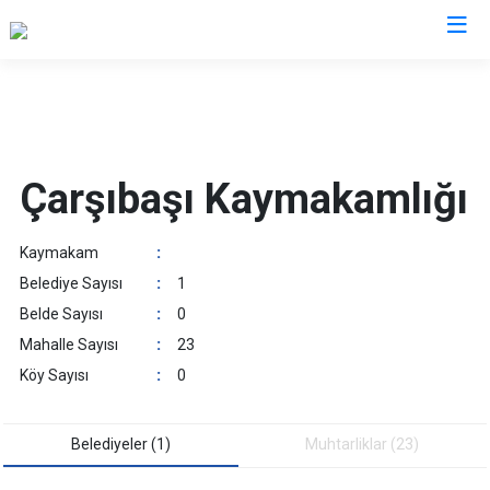
Trabzon
Akçaabat
Köprübaşı
Çarşıbaşı Kaymakamlığı
Araklı
Maçka
Arsin
Of
Kaymakam
:
Beşikdüzü
Şalpazarı
Belediye Sayısı
:
1
Çarşıbaşı
Sürmene
Belde Sayısı
:
0
Çaykara
Tonya
Mahalle Sayısı
:
23
Dernekpazarı
Vakfıkebir
Köy Sayısı
:
0
Düzköy
Yomra
Hayrat
Ortahisar
Belediyeler (1)
Muhtarliklar (23)